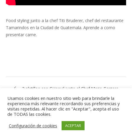
Food styling junto a la chef Titi Bruderer, chef del restaurante
Tamarindos en la Ciudad de Guatemala. Aprende a como
presentar carne.
3 platillos con Güisquil junto al Chef Mario Garzaro
Usamos cookies en nuestro sitio web para brindarle la
Chef Rodrigo Lacayo
experiencia más relevante recordando sus preferencias y
visitas repetidas. Al hacer clic en "Aceptar", acepta el uso
de TODAS las cookies.
Configuración de cookies
ACEPTAR