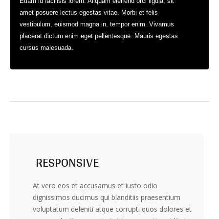
Etiam id facilisis lorem. Aliquam eleifend orci ligula, sit
amet posuere lectus egestas vitae. Morbi et felis
vestibulum, euismod magna in, tempor enim. Vivamus
placerat dictum enim eget pellentesque. Mauris egestas
cursus malesuada.
RESPONSIVE
At vero eos et accusamus et iusto odio
dignissimos ducimus qui blanditiis praesentium
voluptatum deleniti atque corrupti quos dolores et